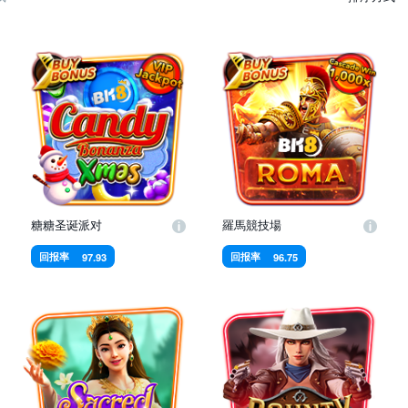
糖糖圣诞派对
羅馬競技場
回报率
回报率
97.93
96.75