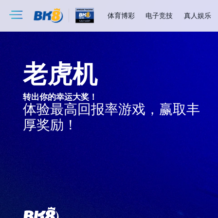
体育博彩
电子竞技
真人娱乐
老虎机
转出你的幸运大奖！
体验最高回报率游戏，赢取丰
厚奖励！