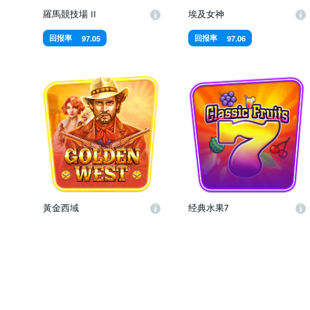
羅馬競技場 II
埃及女神
回报率
回报率
97.05
97.06
黃金西域
经典水果7
回报率
回报率
96.99
96.74