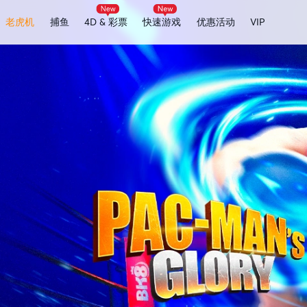
老虎机
捕鱼
4D & 彩票
快速游戏
优惠活动
VIP