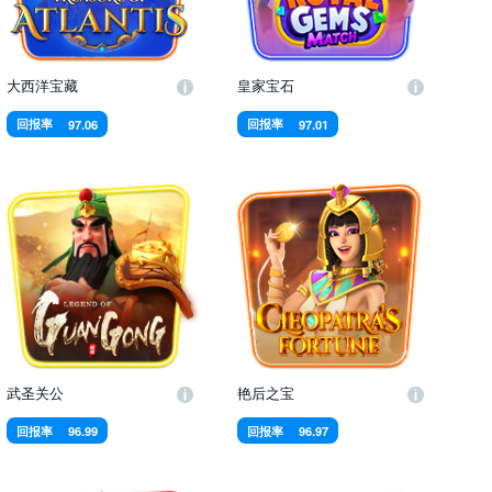
大西洋宝藏
皇家宝石
回报率
回报率
97.06
97.01
武圣关公
艳后之宝
回报率
回报率
96.99
96.97