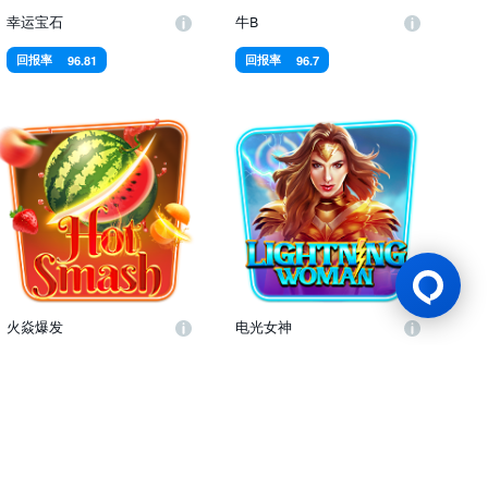
幸运宝石
牛B
回报率
回报率
96.81
96.7
火焱爆发
电光女神
回报率
回报率
96.75
96.81