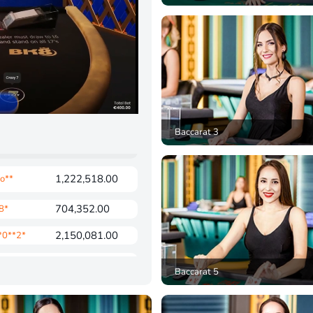
3,342,142.00
*p
3,931,556.00
a*b*i*0*8
3,625,649.00
i**i**g
3,250,341.00
i*a*
Baccarat 3
1,222,518.00
o**
704,352.00
*8*
2,150,081.00
*0**2*
1,215,311.00
i**62
567,631.00
**n***8
Baccarat 5
2,957,370.00
u**