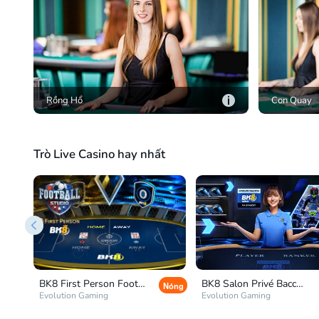
Dream Gaming / Baccarat
j*l*o*
MicroGaming / Baccarat
p*t*a
WM Casino / BẦU CUA
**l*t*
Rồng Hổ
Con Quay
AE Casino / Blackjack
m*c*
Trò Live Casino hay nhất
WM Casino / BẦU CUA
*a*n*
Evolution Gaming / SIC BO
c*o*k
Evolution Gaming / SIC BO
t*ey*
AE casino / Roullete
g*i*f*
BK8 Salon Privé Baccarat 2
BK8 Baccarat 1
Dream Gaming / Baccarat
*e*t*
Nóng
Nóng
Evolution Gaming
PPLiveCasino
AE Casino / Blackjack
**c*9