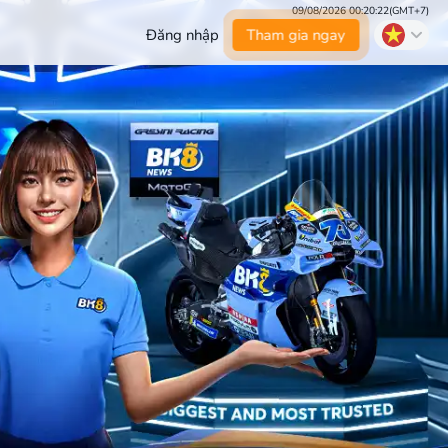
09/08/2026 00:20:23
(
GMT+7
)
Đăng nhập
Tham gia ngay