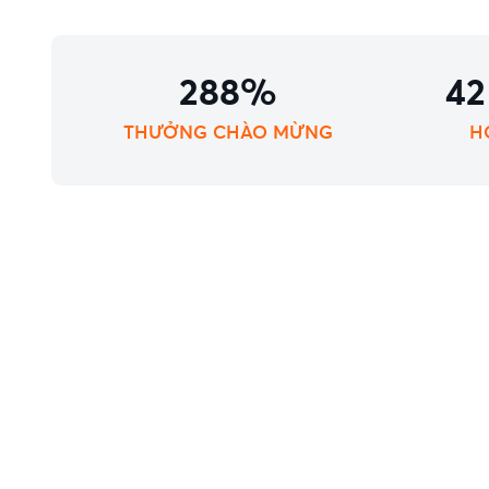
Evolution Gaming / Baccarat
*j*e*l
288%
42
MicroGaming / Baccarat
*b**e
THƯỞNG CHÀO MỪNG
H
AE Casino / Blackjack
r**u*
AE casino / Roullete
*a*t*
MicroGaming / Baccarat
j*c*u
Evolution Gaming / Baccarat
*e*v*
Dream Gaming / Baccarat
*w*i*
AE casino / Roullete
x**n*
AE casino / Roullete
**a*a
AE casino / Roullete
*z*a*l