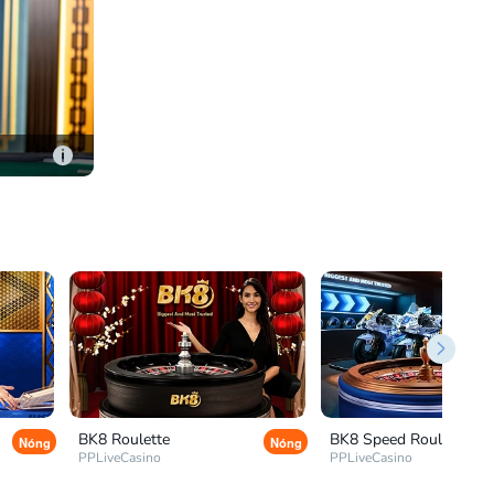
BK8 Speed Roulette
BK8 Vietnamese Speed Baccarat
Nóng
Nóng
PPLiveCasino
PPLiveCasino