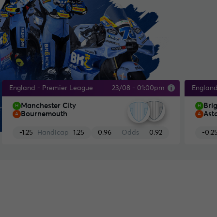
England - Premier League
23/08 - 01:00pm
England
Manchester City
Bri
H
H
Bournemouth
Asto
A
A
-1.25
Handicap
1.25
0.96
Odds
0.92
-0.2