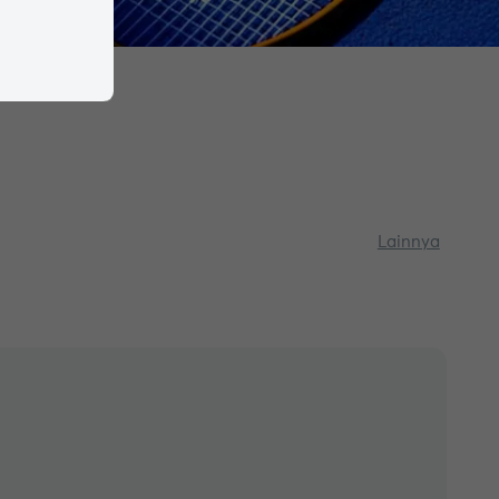
Lainnya
2026!