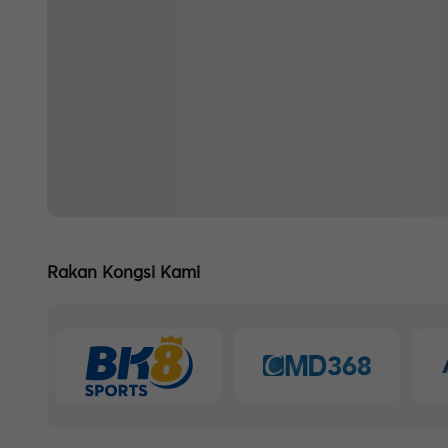
Rakan Kongsi Kami