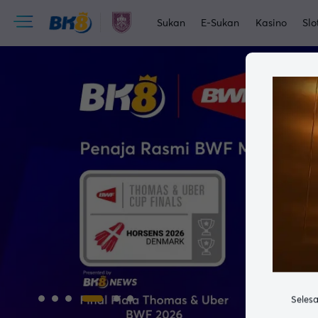
Sukan
E-Sukan
Kasino
Slo
Seles