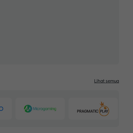
Lihat semua