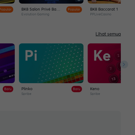
BK8 Salon Privé Baccarat 2
BK8 Baccarat 1
Popular
Popular
Evolution Gaming
PPLiveCasino
Lihat semua
Plinko
Keno
Baru
Baru
Spribe
Spribe