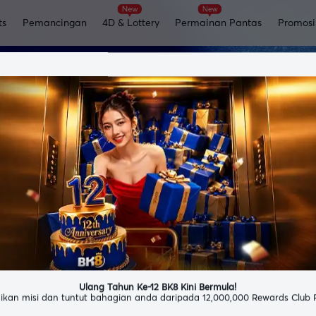
ts
Pemancingan
4D & Lottery
Permainan Pantas
Promosi
Ulang Tahun Ke-12 BK8 Kini Bermula!
aikan misi dan tuntut bahagian anda daripada 12,000,000 Rewards Club P